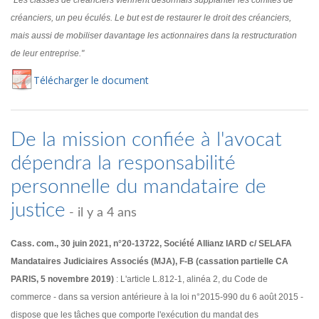
"Les classes de créanciers viennent désormais supplanter les comités de
créanciers, un peu éculés. Le but est de restaurer le droit des créanciers,
mais aussi de mobiliser davantage les actionnaires dans la restructuration
de leur entreprise."
Té
lécharger
le document
De la mission confiée à l'avocat
dépendra la responsabilité
personnelle du mandataire de
justice
- il y a 4 ans
Cass. com., 30 juin 2021, n°20-13722, Société Allianz IARD c/ SELAFA
Mandataires Judiciaires Associés (MJA), F-B (cassation partielle CA
PARIS, 5 novembre 2019)
: L'article L.812-1, alinéa 2, du Code de
commerce - dans sa version antérieure à la loi n°2015-990 du 6 août 2015 -
dispose que les tâches que comporte l'exécution du mandat des