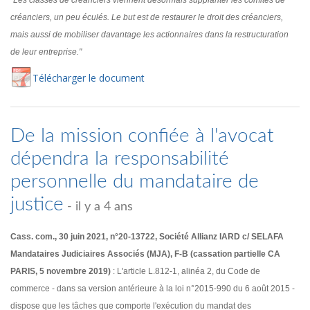
"Les classes de créanciers viennent désormais supplanter les comités de
créanciers, un peu éculés. Le but est de restaurer le droit des créanciers,
mais aussi de mobiliser davantage les actionnaires dans la restructuration
de leur entreprise."
Té
lécharger
le document
De la mission confiée à l'avocat
dépendra la responsabilité
personnelle du mandataire de
justice
- il y a 4 ans
Cass. com., 30 juin 2021, n°20-13722, Société Allianz IARD c/ SELAFA
Mandataires Judiciaires Associés (MJA), F-B (cassation partielle CA
PARIS, 5 novembre 2019)
: L'article L.812-1, alinéa 2, du Code de
commerce - dans sa version antérieure à la loi n°2015-990 du 6 août 2015 -
dispose que les tâches que comporte l'exécution du mandat des