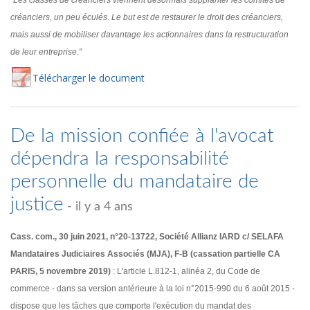
"Les classes de créanciers viennent désormais supplanter les comités de
créanciers, un peu éculés. Le but est de restaurer le droit des créanciers,
mais aussi de mobiliser davantage les actionnaires dans la restructuration
de leur entreprise."
Té
lécharger
le document
De la mission confiée à l'avocat
dépendra la responsabilité
personnelle du mandataire de
justice
- il y a 4 ans
Cass. com., 30 juin 2021, n°20-13722, Société Allianz IARD c/ SELAFA
Mandataires Judiciaires Associés (MJA), F-B (cassation partielle CA
PARIS, 5 novembre 2019)
: L'article L.812-1, alinéa 2, du Code de
commerce - dans sa version antérieure à la loi n°2015-990 du 6 août 2015 -
dispose que les tâches que comporte l'exécution du mandat des