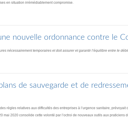
prises en situation irrémédiablement compromise.
: une nouvelle ordonnance contre le C
nécessairement temporaires et doit assurer et garantir l’équilibre entre le débit
plans de sauvegarde et de redressem
règles relatives aux difficultés des entreprises à l’urgence sanitaire, prévoyait d
i 2020 consolide cette volonté par l’octroi de nouveaux outils aux praticiens de l