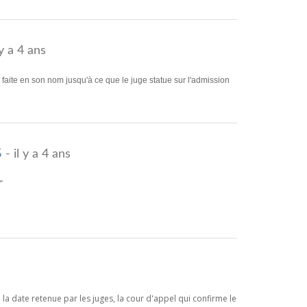
 y a 4 ans
on faite en son nom jusqu'à ce que le juge statue sur l'admission
s
- il y a 4 ans
"
a date retenue par les juges, la cour d'appel qui confirme le