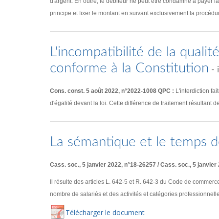
d'argent. En outre, le débiteur ne peut être condamné à payer la c
principe et fixer le montant en suivant exclusivement la procéd
L'incompatibilité de la quali
conforme à la Constitution
- 
Cons. const. 5 août 2022, n°2022-1008 QPC :
L'interdiction fa
d'égalité devant la loi. Cette différence de traitement résultant d
La sémantique et le temps d
Cass. soc., 5 janvier 2022, n°18-26257 / Cass. soc., 5 janvier
Il résulte des articles L. 642-5 et R. 642-3 du Code de commerce
nombre de salariés et des activités et catégories professionnelle
Té
lécharger
le document