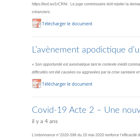
https://lext.so/1rCRNi : Le juge commissaire doit rejeter la deman
créanciers.
Té
lécharger
le document
L’avènement apodictique d’une
«
Son opportunité est axiomatique tant le contexte inédit comm
difficultés ont été causées ou aggravées par la crise sanitaire et 
Té
lécharger
le document
Covid-19 Acte 2 – Une nouvel
il y a 4 ans
L’ordonnance n°2020-596 du 20 mai 2020 renforce l’efficacité de