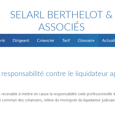
SELARL BERTHELOT &
ASSOCIÉS
rié
Dirigeant
Créancier
Tarif
Glossaire
Actuali
 responsabilité contre le liquidateur a
recevable à mettre en cause la responsabilité civile professionnelle du
age commun des créanciers, relève du monopole du liquidateur judiciair