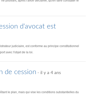
 ne pouvant, après l'avoir déclarée, qu'en faire constater le
fession d'avocat est
istrateur judiciaire, est conforme au principe constitutionnel
ort avec l'objet de la loi.
n de cession
- il y a 4 ans
ant le plan, mais qui vise les conditions substantielles du