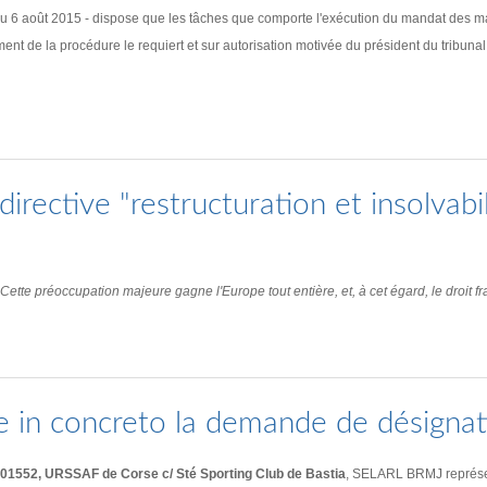
u 6 août 2015 - dispose que les tâches que comporte l'exécution du mandat des man
ent de la procédure le requiert et sur autorisation motivée du président du tribunal
irective "restructuration et insolvabil
tte préoccupation majeure gagne l'Europe tout entière, et, à cet égard, le droit fra
e in concreto la demande de désignat
JC01552, URSSAF de Corse c/ Sté Sporting Club de Bastia
, SELARL BRMJ représent