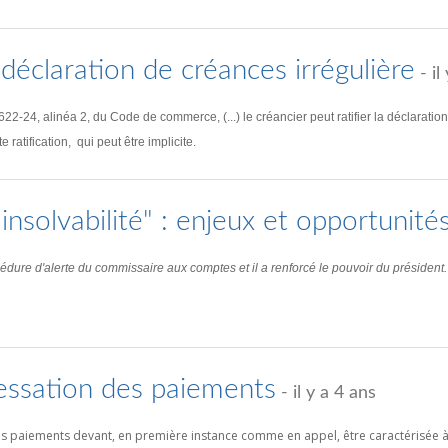
a déclaration de créances irrégulière
- il
. 622-24, alinéa 2, du Code de commerce, (...) le créancier peut ratifier la déclarati
ratification, qui peut être implicite.
 insolvabilité" : enjeux et opportunité
rocédure d'alerte du commissaire aux comptes et il a renforcé le pouvoir du président.
cessation des paiements
- il y a 4 ans
s paiements devant, en première instance comme en appel, être caractérisée à l