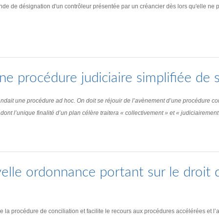
de de désignation d'un contrôleur présentée par un créancier dès lors qu'elle ne para
 procédure judiciaire simplifiée de s
andait une procédure ad hoc. On doit se réjouir de l’avènement d’une procédure co
dont l’unique finalité d’un plan célère traitera « collectivement » et « judiciairemen
le ordonnance portant sur le droit de
 la procédure de conciliation et facilite le recours aux procédures accélérées et