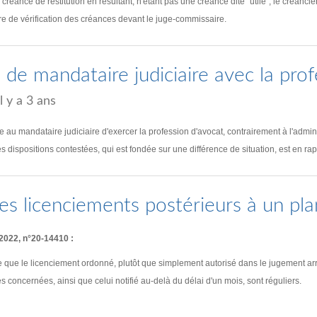
réance de restitution en résultant, n'étant pas une créance dite "utile", le créancier
ure de vérification des créances devant le juge-commissaire.
té de mandataire judiciaire avec la pro
il y a 3 ans
ite au mandataire judiciaire d'exercer la profession d'avocat, contrairement à l'admin
es dispositions contestées, qui est fondée sur une différence de situation, est en rapp
es licenciements postérieurs à un pla
 2022, n°20-14410 :
 que le licenciement ordonné, plutôt que simplement autorisé dans le jugement arrêt
s concernées, ainsi que celui notifié au-delà du délai d'un mois, sont réguliers.