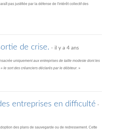
ît pas justifiée par la défense de l'intérêt collectif des
ortie de crise.
- il y a 4 ans
nsacrée uniquement aux entreprises de taille modeste dont les
t » le sort des créanciers déclarés par le débiteur.
»
s entreprises en difficulté
-
 l’adoption des plans de sauvegarde ou de redressement. Cette