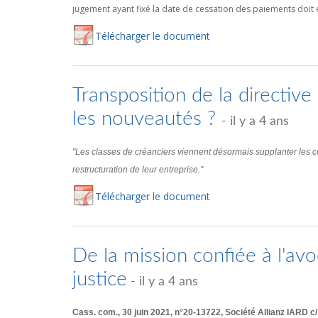
jugement ayant fixé la date de cessation des paiements doit é
Té
lécharger
le document
Transposition de la directive 
les nouveautés ?
- il y a 4 ans
"Les classes de créanciers viennent désormais supplanter les co
restructuration de leur entreprise."
Té
lécharger
le document
De la mission confiée à l'av
justice
- il y a 4 ans
Cass. com., 30 juin 2021, n°20-13722, Société Allianz IARD 