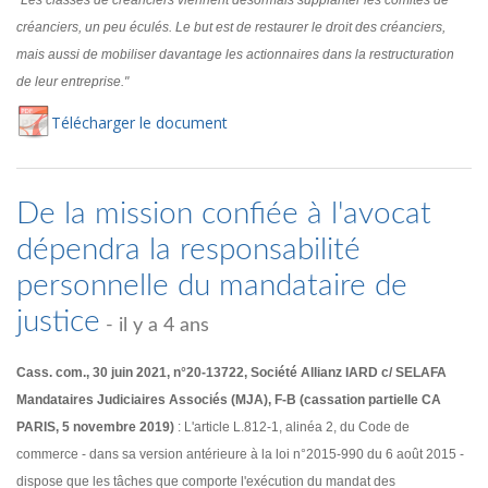
"Les classes de créanciers viennent désormais supplanter les comités de
créanciers, un peu éculés. Le but est de restaurer le droit des créanciers,
mais aussi de mobiliser davantage les actionnaires dans la restructuration
de leur entreprise."
Té
lécharger
le document
De la mission confiée à l'avocat
dépendra la responsabilité
personnelle du mandataire de
justice
- il y a 4 ans
Cass. com., 30 juin 2021, n°20-13722, Société Allianz IARD c/ SELAFA
Mandataires Judiciaires Associés (MJA), F-B (cassation partielle CA
PARIS, 5 novembre 2019)
: L'article L.812-1, alinéa 2, du Code de
commerce - dans sa version antérieure à la loi n°2015-990 du 6 août 2015 -
dispose que les tâches que comporte l'exécution du mandat des