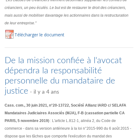
"Les classes de créanciers viennent désormais supplanter les comités de
créanciers, un peu éculés. Le but est de restaurer le droit des créanciers,
mais aussi de mobiliser davantage les actionnaires dans la restructuration
de leur entreprise."
Té
lécharger
le document
De la mission confiée à l'avocat
dépendra la responsabilité
personnelle du mandataire de
justice
- il y a 4 ans
Cass. com., 30 juin 2021, n°20-13722, Société Allianz IARD c/ SELAFA
Mandataires Judiciaires Associés (MJA), F-B (cassation partielle CA
PARIS, 5 novembre 2019)
: L'article L.812-1, alinéa 2, du Code de
commerce - dans sa version antérieure à la loi n°2015-990 du 6 août 2015 -
dispose que les tâches que comporte l'exécution du mandat des