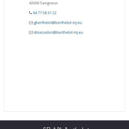
42600 Savigneux
04 77 58 31 22
gberthelot@berthelot-mj.eu
dmasselon@berthelot-mj.eu