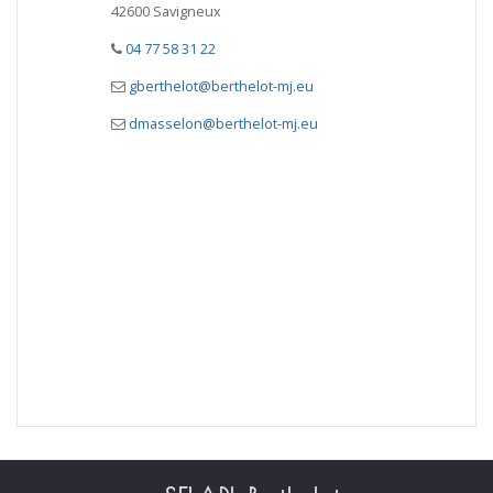
42600 Savigneux
04 77 58 31 22
gberthelot@berthelot-mj.eu
dmasselon@berthelot-mj.eu