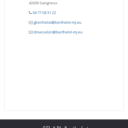
42600 Savigneux
04 77 58 31 22
gberthelot@berthelot-mj.eu
dmasselon@berthelot-mj.eu