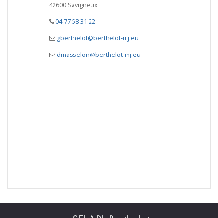
42600 Savigneux
04 77 58 31 22
gberthelot@berthelot-mj.eu
dmasselon@berthelot-mj.eu