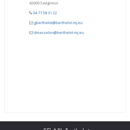
42600 Savigneux
04 77 58 31 22
gberthelot@berthelot-mj.eu
dmasselon@berthelot-mj.eu