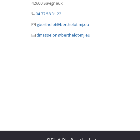
42600 Savigneux
04 77 58 31 22
gberthelot@berthelot-mj.eu
dmasselon@berthelot-mj.eu