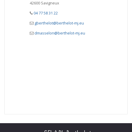
42600 Savigneux
04 77 58 31 22
gberthelot@berthelot-mj.eu
dmasselon@berthelot-mj.eu