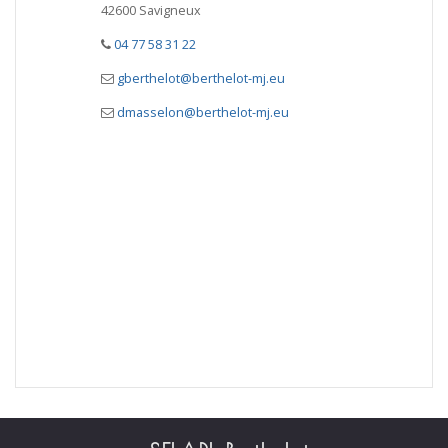
42600 Savigneux
04 77 58 31 22
gberthelot@berthelot-mj.eu
dmasselon@berthelot-mj.eu