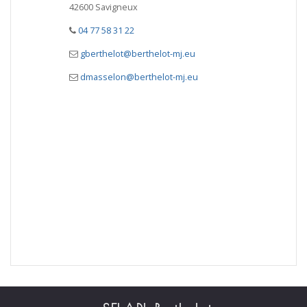
42600 Savigneux
04 77 58 31 22
gberthelot@berthelot-mj.eu
dmasselon@berthelot-mj.eu