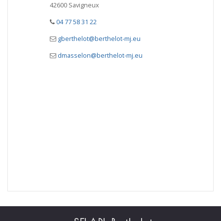
42600 Savigneux
04 77 58 31 22
gberthelot@berthelot-mj.eu
dmasselon@berthelot-mj.eu