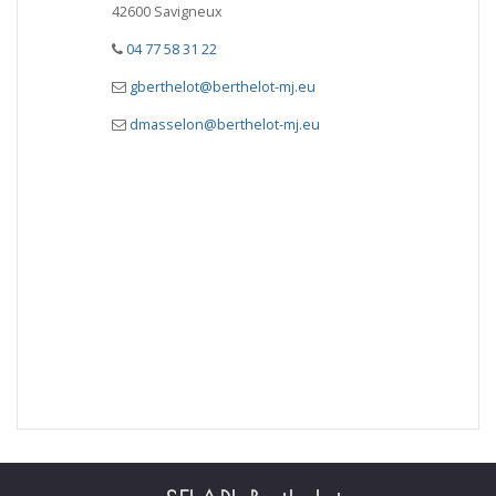
42600 Savigneux
04 77 58 31 22
gberthelot@berthelot-mj.eu
dmasselon@berthelot-mj.eu