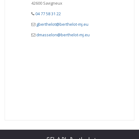
42600 Savigneux
04 77 58 31 22
gberthelot@berthelot-mj.eu
dmasselon@berthelot-mj.eu