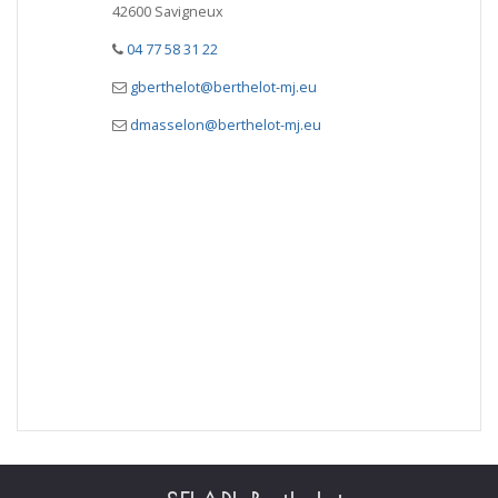
42600 Savigneux
04 77 58 31 22
gberthelot@berthelot-mj.eu
dmasselon@berthelot-mj.eu