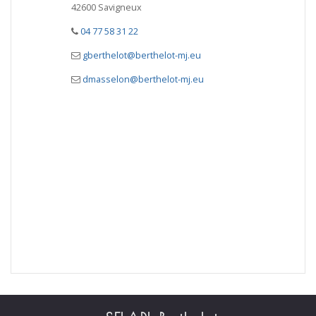
42600 Savigneux
04 77 58 31 22
gberthelot@berthelot-mj.eu
dmasselon@berthelot-mj.eu