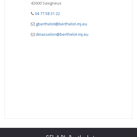
42600 Savigneux
04 77 58 31 22
gberthelot@berthelot-mj.eu
dmasselon@berthelot-mj.eu