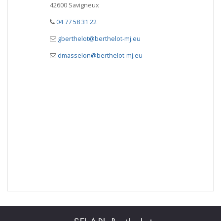
42600 Savigneux
04 77 58 31 22
gberthelot@berthelot-mj.eu
dmasselon@berthelot-mj.eu