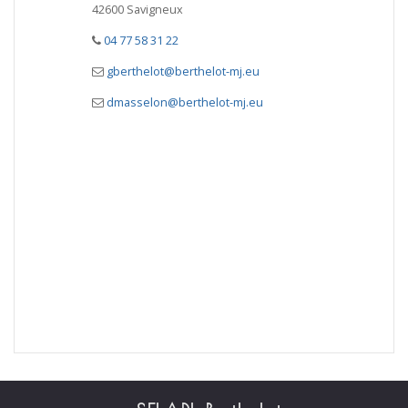
42600 Savigneux
04 77 58 31 22
gberthelot@berthelot-mj.eu
dmasselon@berthelot-mj.eu