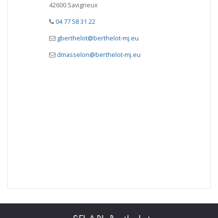
42600 Savigneux
04 77 58 31 22
gberthelot@berthelot-mj.eu
dmasselon@berthelot-mj.eu