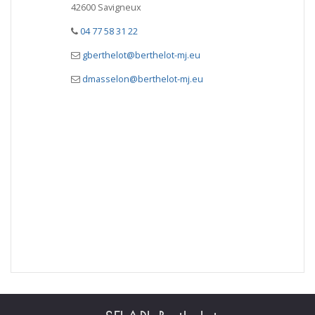
42600 Savigneux
04 77 58 31 22
gberthelot@berthelot-mj.eu
dmasselon@berthelot-mj.eu