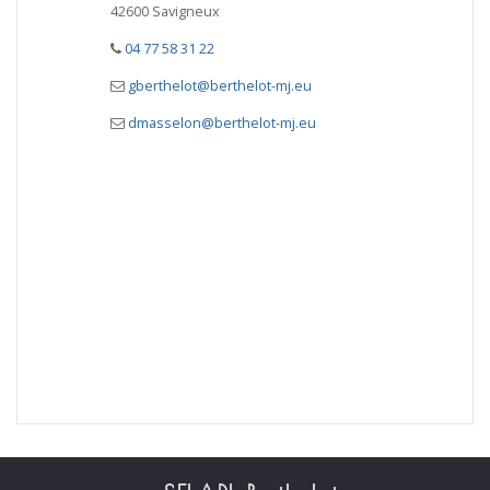
42600 Savigneux
04 77 58 31 22
gberthelot@berthelot-mj.eu
dmasselon@berthelot-mj.eu