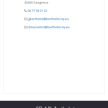
42600 Savigneux
04 77 58 31 22
gberthelot@berthelot-mj.eu
dmasselon@berthelot-mj.eu